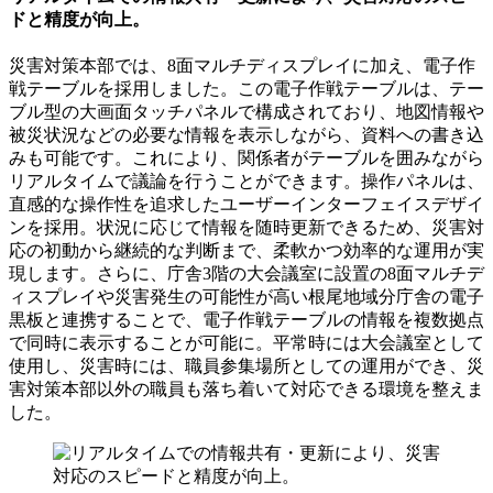
ドと精度が向上。
災害対策本部では、8面マルチディスプレイに加え、電子作
戦テーブルを採用しました。この電子作戦テーブルは、テー
ブル型の大画面タッチパネルで構成されており、地図情報や
被災状況などの必要な情報を表示しながら、資料への書き込
みも可能です。これにより、関係者がテーブルを囲みながら
リアルタイムで議論を行うことができます。操作パネルは、
直感的な操作性を追求したユーザーインターフェイスデザイ
ンを採用。状況に応じて情報を随時更新できるため、災害対
応の初動から継続的な判断まで、柔軟かつ効率的な運用が実
現します。さらに、庁舎3階の大会議室に設置の8面マルチデ
ィスプレイや災害発生の可能性が高い根尾地域分庁舎の電子
黒板と連携することで、電子作戦テーブルの情報を複数拠点
で同時に表示することが可能に。平常時には大会議室として
使用し、災害時には、職員参集場所としての運用ができ、災
害対策本部以外の職員も落ち着いて対応できる環境を整えま
した。