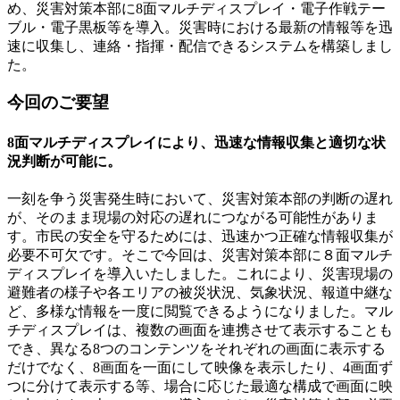
め、災害対策本部に8面マルチディスプレイ・電子作戦テー
ブル・電子黒板等を導入。災害時における最新の情報等を迅
速に収集し、連絡・指揮・配信できるシステムを構築しまし
た。
今回のご要望
8面マルチディスプレイにより、迅速な情報収集と適切な状
況判断が可能に。
一刻を争う災害発生時において、災害対策本部の判断の遅れ
が、そのまま現場の対応の遅れにつながる可能性がありま
す。市民の安全を守るためには、迅速かつ正確な情報収集が
必要不可欠です。そこで今回は、災害対策本部に８面マルチ
ディスプレイを導入いたしました。これにより、災害現場の
避難者の様子や各エリアの被災状況、気象状況、報道中継な
ど、多様な情報を一度に閲覧できるようになりました。マル
チディスプレイは、複数の画面を連携させて表示することも
でき、異なる8つのコンテンツをそれぞれの画面に表示する
だけでなく、8画面を一面にして映像を表示したり、4画面ず
つに分けて表示する等、場合に応じた最適な構成で画面に映