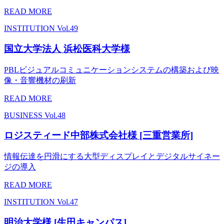
READ MORE
INSTITUTION
Vol.49
国立大学法人 浜松医科大学様
PBLビジュアルコミュニケーションシステムの構築および映
像・音響機材の刷新
READ MORE
BUSINESS
Vol.48
ロジスティード中部株式会社様 [三重営業所]
情報伝達を円滑にする大型ディスプレイとデジタルサイネー
ジの導入
READ MORE
INSTITUTION
Vol.47
明治大学様 [生田キャンパス]