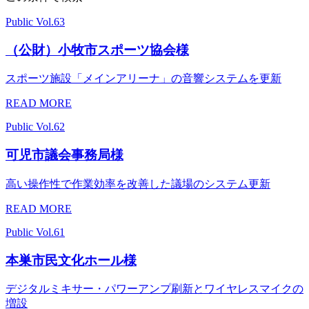
Public
Vol.63
（公財）小牧市スポーツ協会様
スポーツ施設「メインアリーナ」の音響システムを更新
READ MORE
Public
Vol.62
可児市議会事務局様
高い操作性で作業効率を改善した議場のシステム更新
READ MORE
Public
Vol.61
本巣市民文化ホール様
デジタルミキサー・パワーアンプ刷新とワイヤレスマイクの
増設