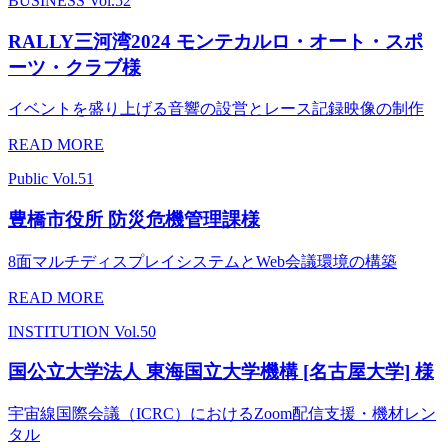
BUSINESS
Vol.52
RALLY三河湾2024 モンテカルロ・オート・スポ
ーツ・クラブ様
イベントを盛り上げる音響の設営とレース記録映像の制作
READ MORE
Public
Vol.51
豊橋市役所 防災危機管理課様
8面マルチディスプレイシステムとWeb会議環境の構築
READ MORE
INSTITUTION
Vol.50
国公立大学法人 東海国立大学機構 [名古屋大学] 様
宇宙線国際会議（ICRC）におけるZoom配信支援・機材レン
タル