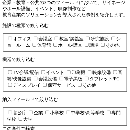
企業・教育・公共の3つのフィールドにおいて、サイネージ
やホール設備、イベント、映像制作など
教育産業のソリューションが導入された事例を紹介します。
施設の種類で絞り込む
オフィス
会議室
教室/講義室
研究施設
シ
ョールーム
体育館
ホール/講堂
議場
その他
機器で絞り込む
TV会議/配信
イベント
印刷機
映像設備
音
響/映像設備
会議設備
電子黒板
タブレット/PC
ディスプレイ
保守サービス
その他
納入フィールドで絞り込む
官公庁
企業
小学校
中学校/高等学校
専門
学校
大学
この条件で検索