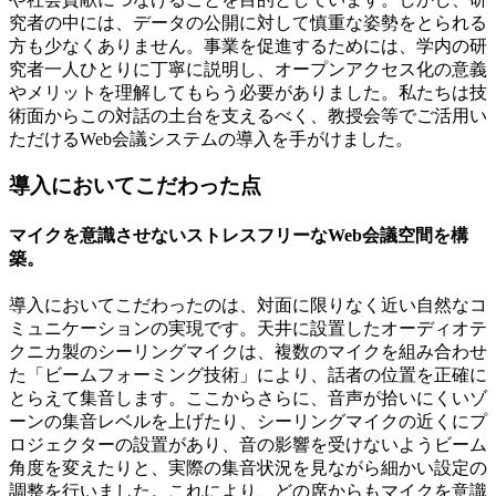
究者の中には、データの公開に対して慎重な姿勢をとられる
方も少なくありません。事業を促進するためには、学内の研
究者一人ひとりに丁寧に説明し、オープンアクセス化の意義
やメリットを理解してもらう必要がありました。私たちは技
術面からこの対話の土台を支えるべく、教授会等でご活用い
ただけるWeb会議システムの導入を手がけました。
導入においてこだわった点
マイクを意識させないストレスフリーなWeb会議空間を構
築。
導入においてこだわったのは、対面に限りなく近い自然なコ
ミュニケーションの実現です。天井に設置したオーディオテ
クニカ製のシーリングマイクは、複数のマイクを組み合わせ
た「ビームフォーミング技術」により、話者の位置を正確に
とらえて集音します。ここからさらに、音声が拾いにくいゾ
ーンの集音レベルを上げたり、シーリングマイクの近くにプ
ロジェクターの設置があり、音の影響を受けないようビーム
角度を変えたりと、実際の集音状況を見ながら細かい設定の
調整を行いました。これにより、どの席からもマイクを意識