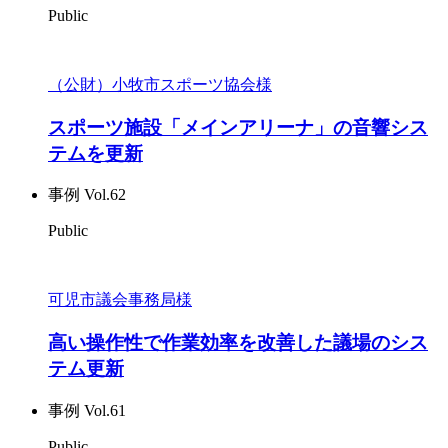
Public
（公財）小牧市スポーツ協会様
スポーツ施設「メインアリーナ」の音響シス
テムを更新
事例 Vol.62
Public
可児市議会事務局様
高い操作性で作業効率を改善した議場のシス
テム更新
事例 Vol.61
Public