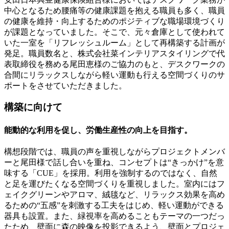
中心となるため腰痛等の健康課題を抱える職員も多く、職員
の健康を維持・向上するためのポジティブな職場環境づくり
が課題となっていました。そこで、元々倉庫として使われて
いた一室を「リフレッシュルーム」として再構築する計画が
発足。職員数名と、株式会社菜インテリアスタイリングで代
表取締役を務める尾田恵様のご協力のもと、デスクワークの
合間にリラックスしながら軽い運動も行える空間づくりのサ
ポートをさせていただきました。
構築に向けて
能動的な利用を促し、労働生産性の向上を目指す。
構想段階では、職員の声を重視しながらプロジェクトメンバ
ーと尾田様で話し合いを重ね、コンセプトは“きっかけ”を意
味する「CUE」を採用。利用を強制するのではなく、自然
と足を運びたくなる空間づくりを重視しました。室内にはフ
ェイクグリーンやアロマ、絨毯など、リラックス効果を高め
るための“五感”を刺激する工夫をはじめ、軽い運動ができる
器具も設置。また、緑視率を高めることもテーマの一つだっ
たため、壁面に森の映像を投影できるよう、壁面とプロジェ