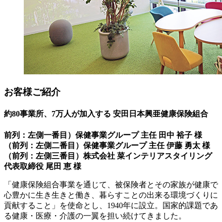
お客様ご紹介
約80事業所、7万人が加入する
安田日本興亜健康保険組合
前列：左側一番目）保健事業グループ 主任 田中 裕子 様
（前列：左側二番目）保健事業グループ 主任 伊藤 勇太 様
（前列：左側三番目）株式会社 菜インテリアスタイリング
代表取締役 尾田 恵 様
「健康保険組合事業を通じて、被保険者とその家族が健康で
心豊かに生き生きと働き、暮らすことの出来る環境づくりに
貢献すること」を使命とし、1940年に設立。国家的課題であ
る健康・医療・介護の一翼を担い続けてきました。