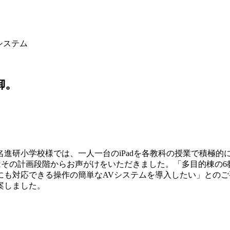
システム
御。
。
研小学校様では、一人一台のiPadを各教科の授業で積極的に活
はその計画段階からお声がけをいただきました。「多目的棟の
にも対応できる操作の簡単なAVシステムを導入したい」との
案しました。