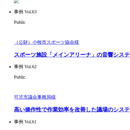
事例 Vol.63
Public
（公財）小牧市スポーツ協会様
スポーツ施設「メインアリーナ」の音響システ
事例 Vol.62
Public
可児市議会事務局様
高い操作性で作業効率を改善した議場のシステ
事例 Vol.61