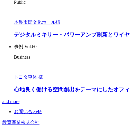
Public
本巣市民文化ホール様
デジタルミキサー・パワーアンプ刷新とワイヤ
事例 Vol.60
Business
トヨタ車体 様
心地良く働ける空間創出をテーマにしたオフィ
and more
お問い合わせ
教育産業株式会社