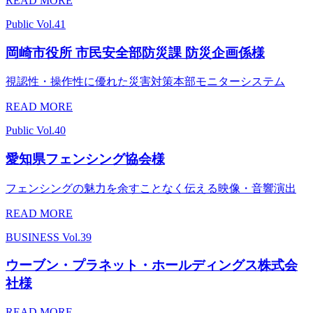
READ MORE
Public
Vol.41
岡崎市役所 市民安全部防災課 防災企画係様
視認性・操作性に優れた災害対策本部モニターシステム
READ MORE
Public
Vol.40
愛知県フェンシング協会様
フェンシングの魅力を余すことなく伝える映像・音響演出
READ MORE
BUSINESS
Vol.39
ウーブン・プラネット・ホールディングス株式会
社様
READ MORE