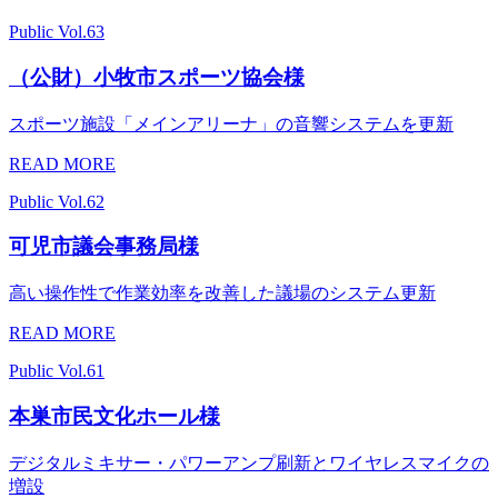
Public
Vol.63
（公財）小牧市スポーツ協会様
スポーツ施設「メインアリーナ」の音響システムを更新
READ MORE
Public
Vol.62
可児市議会事務局様
高い操作性で作業効率を改善した議場のシステム更新
READ MORE
Public
Vol.61
本巣市民文化ホール様
デジタルミキサー・パワーアンプ刷新とワイヤレスマイクの
増設