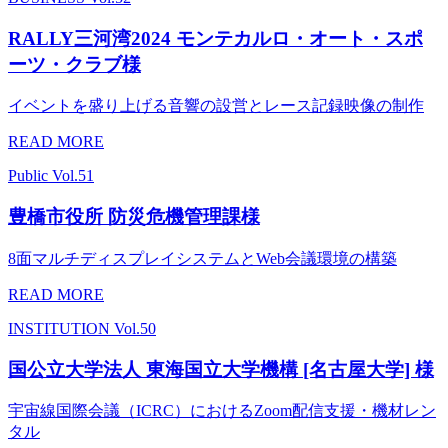
RALLY三河湾2024 モンテカルロ・オート・スポ
ーツ・クラブ様
イベントを盛り上げる音響の設営とレース記録映像の制作
READ MORE
Public
Vol.51
豊橋市役所 防災危機管理課様
8面マルチディスプレイシステムとWeb会議環境の構築
READ MORE
INSTITUTION
Vol.50
国公立大学法人 東海国立大学機構 [名古屋大学] 様
宇宙線国際会議（ICRC）におけるZoom配信支援・機材レン
タル