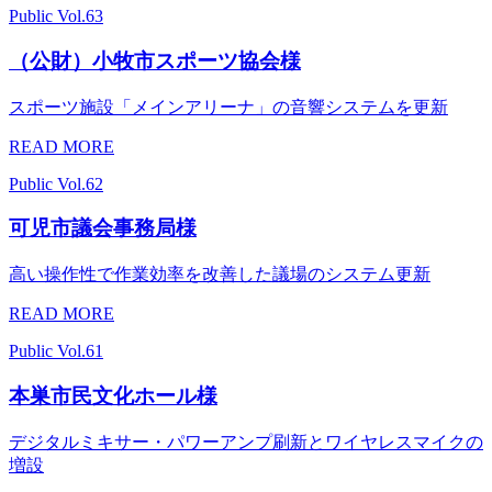
Public
Vol.63
（公財）小牧市スポーツ協会様
スポーツ施設「メインアリーナ」の音響システムを更新
READ MORE
Public
Vol.62
可児市議会事務局様
高い操作性で作業効率を改善した議場のシステム更新
READ MORE
Public
Vol.61
本巣市民文化ホール様
デジタルミキサー・パワーアンプ刷新とワイヤレスマイクの
増設