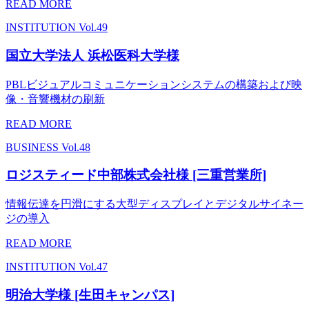
READ MORE
INSTITUTION
Vol.49
国立大学法人 浜松医科大学様
PBLビジュアルコミュニケーションシステムの構築および映
像・音響機材の刷新
READ MORE
BUSINESS
Vol.48
ロジスティード中部株式会社様 [三重営業所]
情報伝達を円滑にする大型ディスプレイとデジタルサイネー
ジの導入
READ MORE
INSTITUTION
Vol.47
明治大学様 [生田キャンパス]