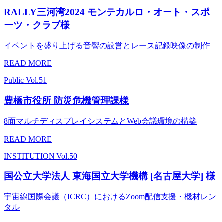
RALLY三河湾2024 モンテカルロ・オート・スポ
ーツ・クラブ様
イベントを盛り上げる音響の設営とレース記録映像の制作
READ MORE
Public
Vol.51
豊橋市役所 防災危機管理課様
8面マルチディスプレイシステムとWeb会議環境の構築
READ MORE
INSTITUTION
Vol.50
国公立大学法人 東海国立大学機構 [名古屋大学] 様
宇宙線国際会議（ICRC）におけるZoom配信支援・機材レン
タル