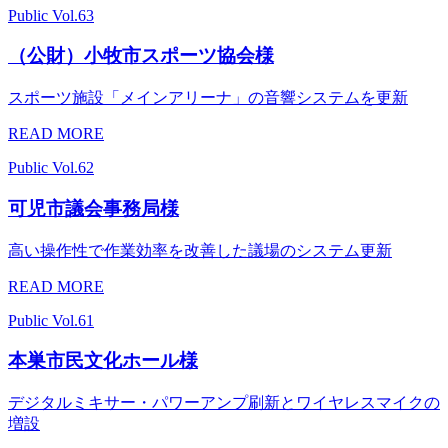
Public
Vol.63
（公財）小牧市スポーツ協会様
スポーツ施設「メインアリーナ」の音響システムを更新
READ MORE
Public
Vol.62
可児市議会事務局様
高い操作性で作業効率を改善した議場のシステム更新
READ MORE
Public
Vol.61
本巣市民文化ホール様
デジタルミキサー・パワーアンプ刷新とワイヤレスマイクの
増設