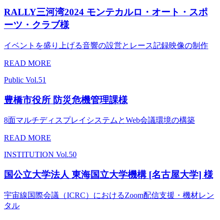
RALLY三河湾2024 モンテカルロ・オート・スポ
ーツ・クラブ様
イベントを盛り上げる音響の設営とレース記録映像の制作
READ MORE
Public
Vol.51
豊橋市役所 防災危機管理課様
8面マルチディスプレイシステムとWeb会議環境の構築
READ MORE
INSTITUTION
Vol.50
国公立大学法人 東海国立大学機構 [名古屋大学] 様
宇宙線国際会議（ICRC）におけるZoom配信支援・機材レン
タル