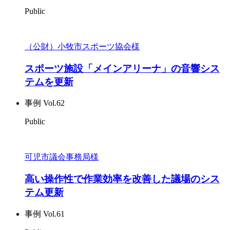
Public
（公財）小牧市スポーツ協会様
スポーツ施設「メインアリーナ」の音響シス
テムを更新
事例 Vol.62
Public
可児市議会事務局様
高い操作性で作業効率を改善した議場のシス
テム更新
事例 Vol.61