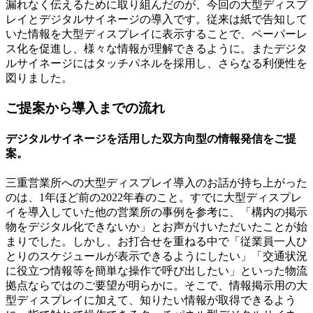
漏れなく伝えるために取り組んだのが、今回の大型ディスプ
レイとデジタルサイネージの導入です。従来は紙で告知して
いた情報を大型ディスプレイに表示することで、ペーパーレ
ス化を促進し、様々な情報が理解できるように。またデジタ
ルサイネージにはタッチパネルを採用し、さらなる利便性を
図りました。
ご提案から導入までの流れ
デジタルサイネージを活用した双方向型の情報発信をご提
案。
三重営業所への大型ディスプレイ導入のお話が持ち上がった
のは、1年ほど前の2022年春のこと。すでに大型ディスプレ
イを導入していた他の営業所の事例を参考に、「構内の掲示
物をデジタル化できないか」とお声がけいただいたことが始
まりでした。しかし、お打合せを重ねる中で「従業員一人ひ
とりのスケジュールが表示できるようにしたい」「交通状況
に役立つ情報等を簡単な操作で呼び出したい」といった物流
拠点ならではのご要望が明らかに。そこで、情報掲示用の大
型ディスプレイに加えて、知りたい情報が取得できるよう