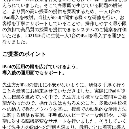
えられていました。そこで各家庭で生じている問題の解決
と、より質の高い授業の提供を実現するため、一人1台の
iPad導入を検討。当社がiPadに関する様々な研修を行い、お
客様を丁寧にサポートしていることや、操作しやすく最小限
の負担で高品質の授業を提供できるシステムのご提案を評価
いただき、2021年6月に生徒一人1台のiPadを導入する運びと
なりました。
ご提案のポイント
iPadの活用の幅を広げていけるよう、
導入後の運用面でもサポート。
先生方がiPadの使用に不安がないように、研修を手厚く行う
ことを最初にお約束させていただきました。実際にiPadを導
入し授業を進めていく中で、先生方より様々なご質問やご要
望があったので、操作方法はもちろんのこと、多数の学校様
への納入で得たノウハウを基に、授業での効果的な活用方法
に関する研修も実施。不明点のスピーディーな解消や、ご要
望に対する臨機応変なサポートを行いました。そうしていく
中で先生方のiPadへの理解も深まり、教科ごとに着実に導入