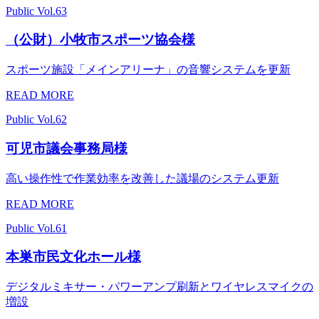
Public
Vol.63
（公財）小牧市スポーツ協会様
スポーツ施設「メインアリーナ」の音響システムを更新
READ MORE
Public
Vol.62
可児市議会事務局様
高い操作性で作業効率を改善した議場のシステム更新
READ MORE
Public
Vol.61
本巣市民文化ホール様
デジタルミキサー・パワーアンプ刷新とワイヤレスマイクの
増設