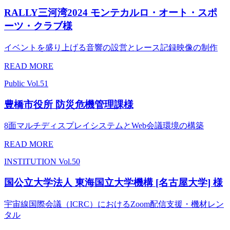
RALLY三河湾2024 モンテカルロ・オート・スポ
ーツ・クラブ様
イベントを盛り上げる音響の設営とレース記録映像の制作
READ MORE
Public
Vol.51
豊橋市役所 防災危機管理課様
8面マルチディスプレイシステムとWeb会議環境の構築
READ MORE
INSTITUTION
Vol.50
国公立大学法人 東海国立大学機構 [名古屋大学] 様
宇宙線国際会議（ICRC）におけるZoom配信支援・機材レン
タル