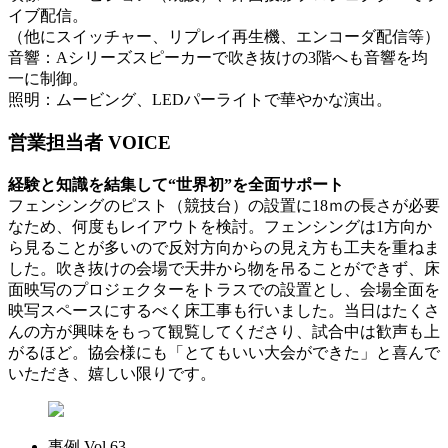
イブ配信。
（他にスイッチャー、リプレイ再生機、エンコーダ配信等）
音響：Aシリーズスピーカーで吹き抜けの3階へも音響を均
一に制御。
照明：ムービング、LEDパーライトで華やかな演出。
営業担当者 VOICE
経験と知識を結集して“世界初”を全面サポート
フェンシングのピスト（競技台）の設置に18ｍの長さが必要
なため、何度もレイアウトを検討。フェンシングは1方向か
ら見ることが多いので反対方向からの見え方も工夫を重ねま
した。吹き抜けの会場で天井から物を吊ることができず、床
面映写のプロジェクターをトラスでの設置とし、会場全面を
映写スペースにするべく床工事も行いました。当日はたくさ
んの方が興味をもって観覧してくださり、試合中は歓声も上
がるほど。協会様にも「とてもいい大会ができた」と喜んで
いただき、嬉しい限りです。
事例 Vol.63