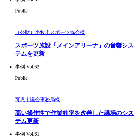
Public
（公財）小牧市スポーツ協会様
スポーツ施設「メインアリーナ」の音響シス
テムを更新
事例 Vol.62
Public
可児市議会事務局様
高い操作性で作業効率を改善した議場のシス
テム更新
事例 Vol.61