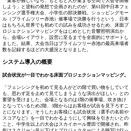
「集客が難しいなら、もともと人が集まる空間で大会を開催
しよう」と逆転の発想で企画されたのが、第61回中日本フェ
ンシング選手権大会、小学生の部決勝戦。ショッピングモー
ル（プライムツリー赤池）催事場で決勝を行うという、日本
はもちろん世界でも初めての試みを成功させるため、床面プ
ロジェクションマッピングをはじめとした音響照明演出か
ら、会場レイアウト、設営に至るまでを全面的にサポートし
ました。結果、大会当日はプライムツリー赤池の最高来場者
数を記録するほどの大盛況となりました。
システム導入の概要
試合状況が一目でわかる床面プロジェクションマッピング。
「フェンシングを初めて見る人がどの階で買い物をしていて
も、思わず足を止めて見てしまうような演出がほしい」との
要望を受けました。会場となるのは1階の催事場。吹き抜け
となっているため2階、3階からはお客様が試合を見下ろすこ
とになります。そうしたお客様にも試合状況（選手の名前や
スコアなど）を一目でわかるようにして興味を引きたいとの
こと。中学生以上の大会はスカイホール豊田で開催され、昨
年はスクリーン吊り下げとプロジェクターによる映写は行っ