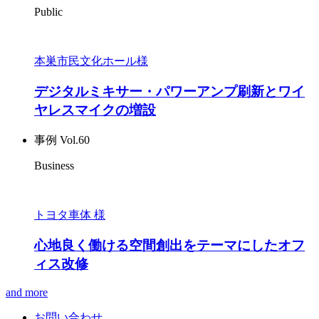
Public
本巣市民文化ホール様
デジタルミキサー・パワーアンプ刷新とワイ
ヤレスマイクの増設
事例 Vol.60
Business
トヨタ車体 様
心地良く働ける空間創出をテーマにしたオフ
ィス改修
and more
お問い合わせ