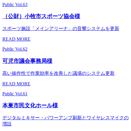
Public
Vol.63
（公財）小牧市スポーツ協会様
スポーツ施設「メインアリーナ」の音響システムを更新
READ MORE
Public
Vol.62
可児市議会事務局様
高い操作性で作業効率を改善した議場のシステム更新
READ MORE
Public
Vol.61
本巣市民文化ホール様
デジタルミキサー・パワーアンプ刷新とワイヤレスマイクの
増設