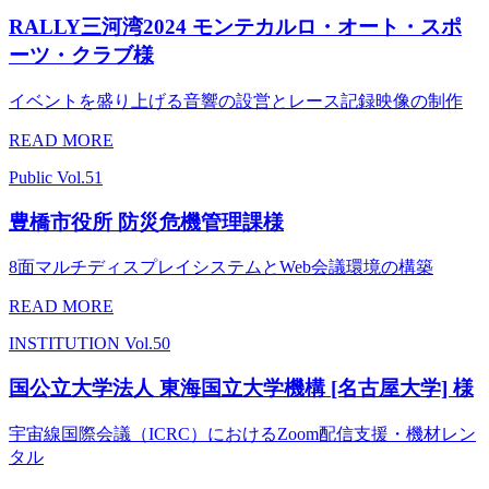
RALLY三河湾2024 モンテカルロ・オート・スポ
ーツ・クラブ様
イベントを盛り上げる音響の設営とレース記録映像の制作
READ MORE
Public
Vol.51
豊橋市役所 防災危機管理課様
8面マルチディスプレイシステムとWeb会議環境の構築
READ MORE
INSTITUTION
Vol.50
国公立大学法人 東海国立大学機構 [名古屋大学] 様
宇宙線国際会議（ICRC）におけるZoom配信支援・機材レン
タル