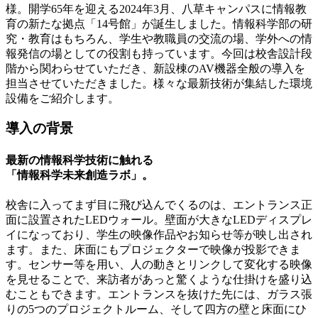
様。開学65年を迎える2024年3月、八草キャンパスに情報教
育の新たな拠点「14号館」が誕生しました。情報科学部の研
究・教育はもちろん、学生や教職員の交流の場、学外への情
報発信の場としての役割も持っています。今回は校舎設計段
階から関わらせていただき、新設棟のAV機器全般の導入を
担当させていただきました。様々な最新技術が集結した環境
設備をご紹介します。
導入の背景
最新の情報科学技術に触れる
「情報科学未来創造ラボ」。
校舎に入ってまず目に飛び込んでくるのは、エントランス正
面に設置されたLEDウォール。壁面が大きなLEDディスプレ
イになっており、学生の映像作品やお知らせ等が映し出され
ます。また、床面にもプロジェクターで映像が投影できま
す。センサー等を用い、人の動きとリンクして変化する映像
を見せることで、来訪者があっと驚くような仕掛けを盛り込
むこともできます。エントランスを抜けた先には、ガラス張
りの5つのプロジェクトルーム、そして四方の壁と床面にひ