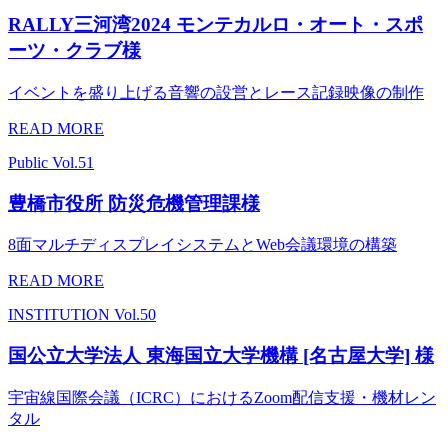
RALLY三河湾2024 モンテカルロ・オート・スポ
ーツ・クラブ様
イベントを盛り上げる音響の設営とレース記録映像の制作
READ MORE
Public
Vol.51
豊橋市役所 防災危機管理課様
8面マルチディスプレイシステムとWeb会議環境の構築
READ MORE
INSTITUTION
Vol.50
国公立大学法人 東海国立大学機構 [名古屋大学] 様
宇宙線国際会議（ICRC）におけるZoom配信支援・機材レン
タル