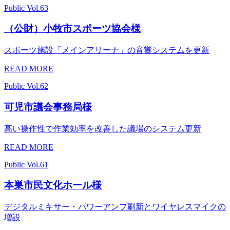
Public
Vol.63
（公財）小牧市スポーツ協会様
スポーツ施設「メインアリーナ」の音響システムを更新
READ MORE
Public
Vol.62
可児市議会事務局様
高い操作性で作業効率を改善した議場のシステム更新
READ MORE
Public
Vol.61
本巣市民文化ホール様
デジタルミキサー・パワーアンプ刷新とワイヤレスマイクの
増設