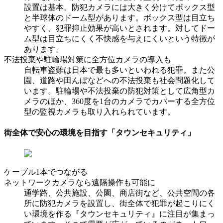
設置は基本。防犯カメラには大きく分けてボックス型
と半球体のドーム型があります。ボックス型は目立ち
やすく、犯罪抑止効果が高いとされます。対してドー
ム型は目立ちにくく不快感を与えにくいという特徴が
あります。
不法投棄や駐輪場対策に全方位カメラの導入も
自転車盗難は日本で最も多いといわれる犯罪。また公
園、道路や田んぼなどへの不法投棄も社会問題化して
います。駐輪場や不法投棄の防犯対策として広角型カ
メラのほか、360度を1台のカメラでカバーする全方位
型の監視カメラも取り入れられています。
街全体で安心の環境を目指す「タウンセキュリティ」
ケーブル1本でつながる
ネットワークカメラなら遠隔操作も可能に
通学路、公共施設、公園、商店街など、公共空間の各
所に防犯カメラを設置し、街全体で犯罪が起こりにく
い環境を作る『タウンセキュリティ』に注目が集まっ