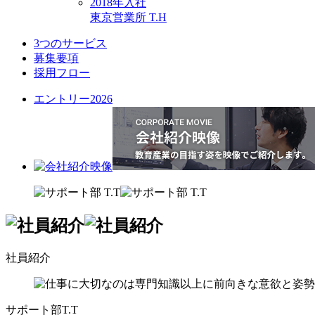
2018年入社
東京営業所 T.H
3つのサービス
募集要項
採用フロー
エントリー2026
社員紹介
サポート部
T.T